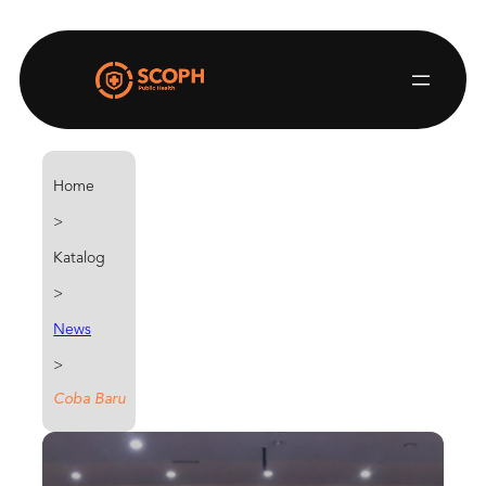
Home
>
Katalog
>
News
>
Coba Baru