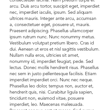
consectetuer lacinia. Nam pretium turpis et
arcu. Duis arcu tortor, suscipit eget, imperdiet
nec, imperdiet iaculis, ipsum. Sed aliquam
ultrices mauris. Integer ante arcu, accumsan
a, consectetuer eget, posuere ut, mauris.
Praesent adipiscing. Phasellus ullamcorper
ipsum rutrum nunc. Nunc nonummy metus.
Vestibulum volutpat pretium libero. Cras id
dui. Aenean ut eros et nisl sagittis vestibulum.
Nullam nulla eros, ultricies sit amet,
nonummy id, imperdiet feugiat, pede. Sed
lectus. Donec mollis hendrerit risus. Phasellus
nec sem in justo pellentesque facilisis. Etiam
imperdiet imperdiet orci. Nunc nec neque.
Phasellus leo dolor, tempus non, auctor et,
hendrerit quis, nisi. Curabitur ligula sapien,
tincidunt non, euismod vitae, posuere
imperdiet, leo. Maecenas malesuada.