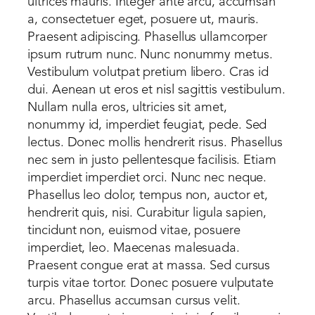
ultrices mauris. Integer ante arcu, accumsan
a, consectetuer eget, posuere ut, mauris.
Praesent adipiscing. Phasellus ullamcorper
ipsum rutrum nunc. Nunc nonummy metus.
Vestibulum volutpat pretium libero. Cras id
dui. Aenean ut eros et nisl sagittis vestibulum.
Nullam nulla eros, ultricies sit amet,
nonummy id, imperdiet feugiat, pede. Sed
lectus. Donec mollis hendrerit risus. Phasellus
nec sem in justo pellentesque facilisis. Etiam
imperdiet imperdiet orci. Nunc nec neque.
Phasellus leo dolor, tempus non, auctor et,
hendrerit quis, nisi. Curabitur ligula sapien,
tincidunt non, euismod vitae, posuere
imperdiet, leo. Maecenas malesuada.
Praesent congue erat at massa. Sed cursus
turpis vitae tortor. Donec posuere vulputate
arcu. Phasellus accumsan cursus velit.