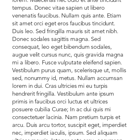
lorem. Maecenas nec odio et ante tincidunt
tempus. Donec vitae sapien ut libero
venenatis faucibus. Nullam quis ante. Etiam
sit amet orci eget eros faucibus tincidunt.
Duis leo. Sed fringilla mauris sit amet nibh.
Donec sodales sagittis magna. Sed
consequat, leo eget bibendum sodales,
augue velit cursus nunc, quis gravida magna
mi a libero. Fusce vulputate eleifend sapien.
Vestibulum purus quam, scelerisque ut, mollis
sed, nonummy id, metus. Nullam accumsan
lorem in dui. Cras ultricies mi eu turpis
hendrerit fringilla. Vestibulum ante ipsum
primis in faucibus orci luctus et ultrices
posuere cubilia Curae; In ac dui quis mi
consectetuer lacinia. Nam pretium turpis et
arcu. Duis arcu tortor, suscipit eget, imperdiet
nec, imperdiet iaculis, ipsum. Sed aliquam