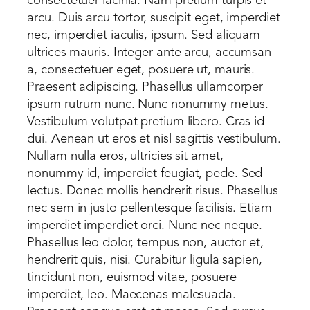
consectetuer lacinia. Nam pretium turpis et
arcu. Duis arcu tortor, suscipit eget, imperdiet
nec, imperdiet iaculis, ipsum. Sed aliquam
ultrices mauris. Integer ante arcu, accumsan
a, consectetuer eget, posuere ut, mauris.
Praesent adipiscing. Phasellus ullamcorper
ipsum rutrum nunc. Nunc nonummy metus.
Vestibulum volutpat pretium libero. Cras id
dui. Aenean ut eros et nisl sagittis vestibulum.
Nullam nulla eros, ultricies sit amet,
nonummy id, imperdiet feugiat, pede. Sed
lectus. Donec mollis hendrerit risus. Phasellus
nec sem in justo pellentesque facilisis. Etiam
imperdiet imperdiet orci. Nunc nec neque.
Phasellus leo dolor, tempus non, auctor et,
hendrerit quis, nisi. Curabitur ligula sapien,
tincidunt non, euismod vitae, posuere
imperdiet, leo. Maecenas malesuada.