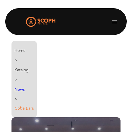
Home
>
Katalog
>
News
>
Coba Baru