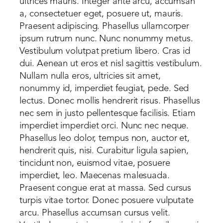
ultrices mauris. Integer ante arcu, accumsan
a, consectetuer eget, posuere ut, mauris.
Praesent adipiscing. Phasellus ullamcorper
ipsum rutrum nunc. Nunc nonummy metus.
Vestibulum volutpat pretium libero. Cras id
dui. Aenean ut eros et nisl sagittis vestibulum.
Nullam nulla eros, ultricies sit amet,
nonummy id, imperdiet feugiat, pede. Sed
lectus. Donec mollis hendrerit risus. Phasellus
nec sem in justo pellentesque facilisis. Etiam
imperdiet imperdiet orci. Nunc nec neque.
Phasellus leo dolor, tempus non, auctor et,
hendrerit quis, nisi. Curabitur ligula sapien,
tincidunt non, euismod vitae, posuere
imperdiet, leo. Maecenas malesuada.
Praesent congue erat at massa. Sed cursus
turpis vitae tortor. Donec posuere vulputate
arcu. Phasellus accumsan cursus velit.