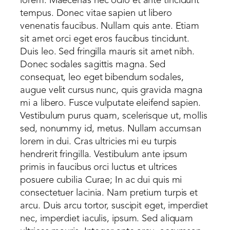
lorem. Maecenas nec odio et ante tincidunt
tempus. Donec vitae sapien ut libero
venenatis faucibus. Nullam quis ante. Etiam
sit amet orci eget eros faucibus tincidunt.
Duis leo. Sed fringilla mauris sit amet nibh.
Donec sodales sagittis magna. Sed
consequat, leo eget bibendum sodales,
augue velit cursus nunc, quis gravida magna
mi a libero. Fusce vulputate eleifend sapien.
Vestibulum purus quam, scelerisque ut, mollis
sed, nonummy id, metus. Nullam accumsan
lorem in dui. Cras ultricies mi eu turpis
hendrerit fringilla. Vestibulum ante ipsum
primis in faucibus orci luctus et ultrices
posuere cubilia Curae; In ac dui quis mi
consectetuer lacinia. Nam pretium turpis et
arcu. Duis arcu tortor, suscipit eget, imperdiet
nec, imperdiet iaculis, ipsum. Sed aliquam